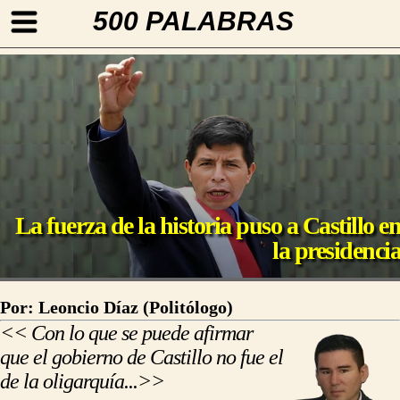
500 PALABRAS
La fuerza de la historia puso a Castillo e
la presidenci
Por: Leoncio Díaz (Politólogo)
<< Con lo que se puede afirmar
que el gobierno de Castillo no fue el
de la oligarquía...>>
https://500palabras.pe/opinion.php?slug=la-fuerza-de-la-historia-puso-a-castillo-en-la-