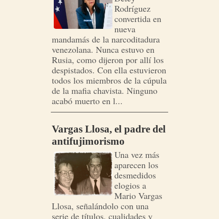
Rodríguez
convertida en
nueva
mandamás de la narcoditadura
venezolana. Nunca estuvo en
Rusia, como dijeron por allí los
despistados. Con ella estuvieron
todos los miembros de la cúpula
de la mafia chavista. Ninguno
acabó muerto en l...
Vargas Llosa, el padre del
antifujimorismo
Una vez más
aparecen los
desmedidos
elogios a
Mario Vargas
Llosa, señalándolo con una
serie de títulos, cualidades y