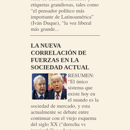
etiquetas grandiosas, tales como
“el pensador político más
importante de Latinoamérica”
(Iván Duque), “la voz liberal
más grande...
LA NUEVA
CORRELACIÓN DE
FUERZAS EN LA
SOCIEDAD ACTUAL
RESUMEN:
“El único
sistema que
existe hoy en
el mundo es la
sociedad de mercado, y esta
actualmente se debate entre
continuar con el viejo esquema
del siglo XX (“derecha vs