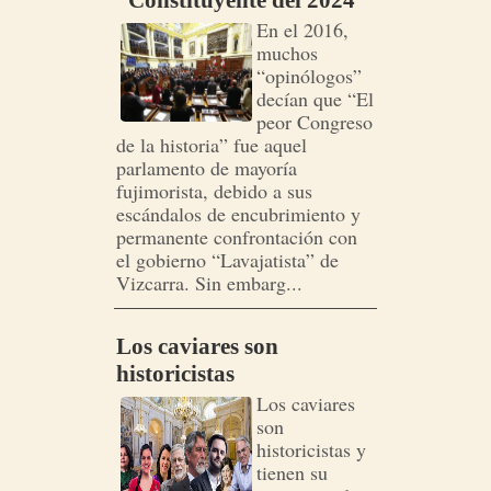
“Constituyente del 2024”
En el 2016,
muchos
“opinólogos”
decían que “El
peor Congreso
de la historia” fue aquel
parlamento de mayoría
fujimorista, debido a sus
escándalos de encubrimiento y
permanente confrontación con
el gobierno “Lavajatista” de
Vizcarra. Sin embarg...
Los caviares son
historicistas
Los caviares
son
historicistas y
tienen su