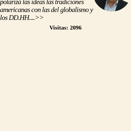
polariza las ideas las tradiciones
americanas con las del globalismo y
los DD.HH....>>
https://500palabras.pe/opinion.php?slug=que-hubiera-pasado-si-asesinaban-a-trump
Visitas: 2096