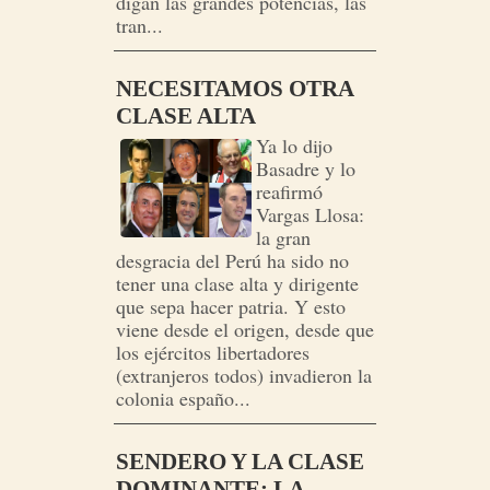
digan las grandes potencias, las
tran...
NECESITAMOS OTRA
CLASE ALTA
Ya lo dijo
Basadre y lo
reafirmó
Vargas Llosa:
la gran
desgracia del Perú ha sido no
tener una clase alta y dirigente
que sepa hacer patria. Y esto
viene desde el origen, desde que
los ejércitos libertadores
(extranjeros todos) invadieron la
colonia españo...
SENDERO Y LA CLASE
DOMINANTE: LA